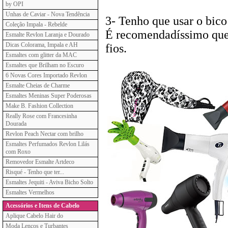
by OPI
Unhas de Caviar - Nova Tendência
3- Tenho que usar o bico
Coleção Impala - Rebelde
É recomendadíssimo que 
Esmalte Revlon Laranja e Dourado
Dicas Colorama, Impala e AH
fios.
Esmaltes com glitter da MAC
Esmaltes que Brilham no Escuro
6 Novas Cores Importado Revlon
Esmalte Cheias de Charme
Esmaltes Meninas Super Poderosas
Make B. Fashion Collection
Really Rose com Francesinha
Dourada
Revlon Peach Nectar com brilho
Esmaltes Perfumados Revlon Lilás
com Roxo
Removedor Esmalte Artdeco
Risqué - Tenho que ter...
Esmaltes Jequiti - Aviva Bicho Solto
Esmaltes Vermelhos
Acessórios e Itens de Cabelo
Aplique Cabelo Hair do
Moda Lenços e Turbantes