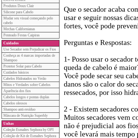
Produtos Doux Clair
Que o secador acaba com
Silicone para Cabelo
usar e seguir nossas dic
Mudar seu visual começando pelo
cabelo
fortes, você pode preveni
Mechas Californianas
Penteado Festas Caipiras
Perguntas e Respostas:
Cuidados
Use Secador sem Prejudicar os Fios
Conheça as 4 marcas importadas de
1- Posso usar o secador 
Shampoo
queda de cabelo é maior
Protetor Solar para Cabelo
Cuidados básicos
Você pode secar seu cabe
Cabelos Hidratados no Verão
danos são o calor do sec
Mitos e Verdades sobre Cabelos
ressecados, por isso hidr
Aparência dos fios
Cabelos longos e pontas duplas
Cabelos oleosos
2 - Existem secadores co
Shampoo anti-resíduo
Máscara de Nutrição Superbly
Muitos secadores vem com
Unhas
não é prejudicial aos fio
Coleção Esmaltes Sephora by OPI
você levará mais tempo p
Coleção de Kit de Esmaltes Sephora