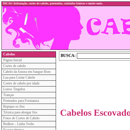
DICAS: hidratação, cortes de cabelo, penteados, cuidados básicos e muito mais.
Cabelos
BUSCA:
Página Inicial
Cortes de cabelo
Cabelo da Amora em Sangue Bom
Lua para Cortar Cabelo
Cortes de cabelo por idade
Loiros Tingidos
Tranças
Penteados para Formatura
Repique os fios
Cabelos Escovado
Técnica para alongar fios
Fotos de Cortes de Cabelo
Redken – Linha Verão
Escova térmica