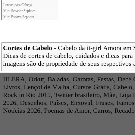
Lenços para Cabeça
Mini Secador Sephora
Mini Escova Sephora
Cortes de Cabelo
- Cabelo da it-girl Amora em 
Dicas de cortes de cabelo, cuidados e dicas para
imagens são de propriedade de seus respectivos 
HLERA
,
Orkut
,
Baladas
,
Garotas
,
Festas
,
Decé 
Livros
,
Lençol de Malha
,
Cursos Grátis
,
Cabelo
Rock in Rio 2015
,
Twitter brasileiro
,
Mãe
,
Loja 
2026
,
Desenhos
,
Países
,
Enxoval
,
Frases
,
Famos
Notícias 2026
,
Poemas de Amor
,
Carros
,
Recados