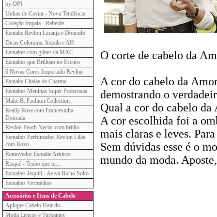
by OPI
Unhas de Caviar - Nova Tendência
Coleção Impala - Rebelde
Esmalte Revlon Laranja e Dourado
Dicas Colorama, Impala e AH
Esmaltes com glitter da MAC
O corte de cabelo da Am
Esmaltes que Brilham no Escuro
6 Novas Cores Importado Revlon
A cor do cabelo da Amor
Esmalte Cheias de Charme
Esmaltes Meninas Super Poderosas
demostrando o verdadeir
Make B. Fashion Collection
Qual a cor do cabelo d
Really Rose com Francesinha
Dourada
A cor escolhida foi a om
Revlon Peach Nectar com brilho
mais claras e leves. Par
Esmaltes Perfumados Revlon Lilás
Sem dúvidas esse é o mod
com Roxo
Removedor Esmalte Artdeco
mundo da moda. Aposte, 
Risqué - Tenho que ter...
Esmaltes Jequiti - Aviva Bicho Solto
Esmaltes Vermelhos
Acessórios e Itens de Cabelo
Aplique Cabelo Hair do
Moda Lenços e Turbantes