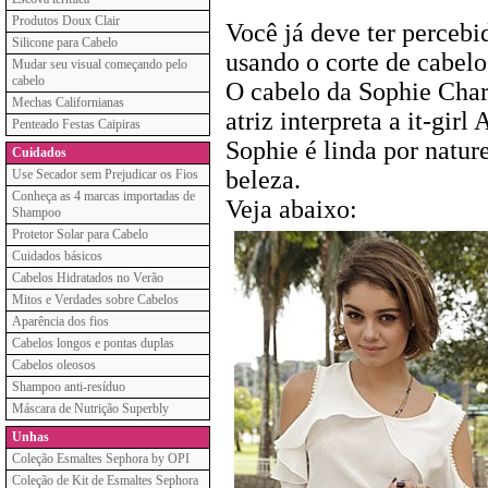
Produtos Doux Clair
Você já deve ter perceb
Silicone para Cabelo
usando o corte de cabel
Mudar seu visual começando pelo
cabelo
O cabelo da Sophie Char
Mechas Californianas
atriz interpreta a it-gi
Penteado Festas Caipiras
Sophie é linda por natur
Cuidados
beleza.
Use Secador sem Prejudicar os Fios
Conheça as 4 marcas importadas de
Veja abaixo:
Shampoo
Protetor Solar para Cabelo
Cuidados básicos
Cabelos Hidratados no Verão
Mitos e Verdades sobre Cabelos
Aparência dos fios
Cabelos longos e pontas duplas
Cabelos oleosos
Shampoo anti-resíduo
Máscara de Nutrição Superbly
Unhas
Coleção Esmaltes Sephora by OPI
Coleção de Kit de Esmaltes Sephora