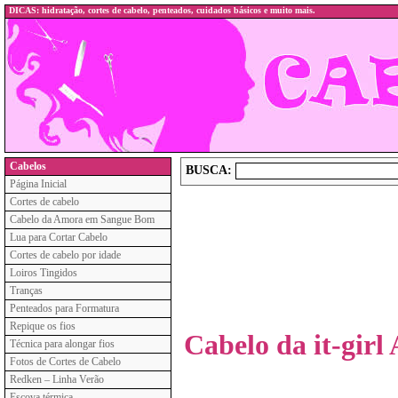
DICAS: hidratação, cortes de cabelo, penteados, cuidados básicos e muito mais.
Cabelos
BUSCA:
Página Inicial
Cortes de cabelo
Cabelo da Amora em Sangue Bom
Lua para Cortar Cabelo
Cortes de cabelo por idade
Loiros Tingidos
Tranças
Penteados para Formatura
Repique os fios
Cabelo da it-gir
Técnica para alongar fios
Fotos de Cortes de Cabelo
Redken – Linha Verão
Escova térmica