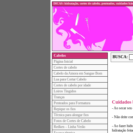
DICAS: hidratação, cortes de cabelo, penteados, cuidados bás
Cabelos
BUSCA:
Página Inicial
Cortes de cabelo
Cabelo da Amora em Sangue Bom
Lua para Cortar Cabelo
Cortes de cabelo por idade
Loiros Tingidos
Tranças
Cuidados 
Penteados para Formatura
- Ao secar seu 
Repique os fios
Técnica para alongar fios
- Não deite co
Fotos de Cortes de Cabelo
- Ao fazer hidr
Redken – Linha Verão
hidratação feit
Escova térmica