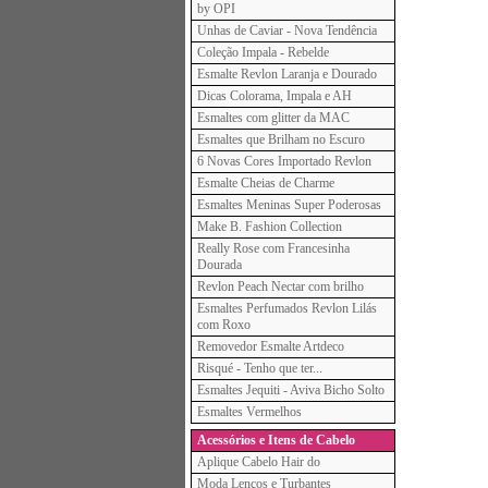
by OPI
Unhas de Caviar - Nova Tendência
Coleção Impala - Rebelde
Esmalte Revlon Laranja e Dourado
Dicas Colorama, Impala e AH
Esmaltes com glitter da MAC
Esmaltes que Brilham no Escuro
6 Novas Cores Importado Revlon
Esmalte Cheias de Charme
Esmaltes Meninas Super Poderosas
Make B. Fashion Collection
Really Rose com Francesinha
Dourada
Revlon Peach Nectar com brilho
Esmaltes Perfumados Revlon Lilás
com Roxo
Removedor Esmalte Artdeco
Risqué - Tenho que ter...
Esmaltes Jequiti - Aviva Bicho Solto
Esmaltes Vermelhos
Acessórios e Itens de Cabelo
Aplique Cabelo Hair do
Moda Lenços e Turbantes