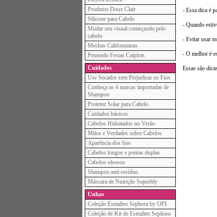
Produtos Doux Clair
- Essa dica é 
Silicone para Cabelo
- Quando estiv
Mudar seu visual começando pelo
cabelo
- Evitar usar 
Mechas Californianas
- O melhor é e
Penteado Festas Caipiras
Cuidados
Essas são dicas
Use Secador sem Prejudicar os Fios
Conheça as 4 marcas importadas de
Shampoo
Protetor Solar para Cabelo
Cuidados básicos
Cabelos Hidratados no Verão
Mitos e Verdades sobre Cabelos
Aparência dos fios
Cabelos longos e pontas duplas
Cabelos oleosos
Shampoo anti-resíduo
Máscara de Nutrição Superbly
Unhas
Coleção Esmaltes Sephora by OPI
Coleção de Kit de Esmaltes Sephora