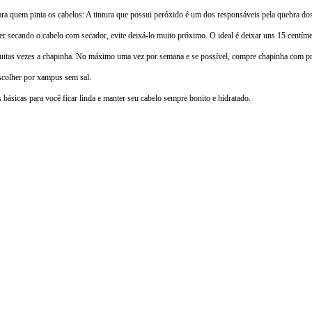
para quem pinta os cabelos: A tintura que possui peróxido é um dos responsáveis pela quebra do
er secando o cabelo com secador, evite deixá-lo muito próximo. O ideal é deixar uns 15 centímet
muitas vezes a chapinha. No máximo uma vez por semana e se possível, compre chapinha com pr
scolher por xampus sem sal.
 básicas para você ficar linda e manter seu cabelo sempre bonito e hidratado.