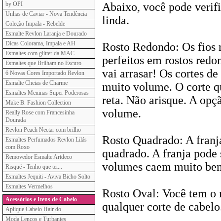
by OPI
Abaixo, você pode verific
Unhas de Caviar - Nova Tendência
linda.
Coleção Impala - Rebelde
Esmalte Revlon Laranja e Dourado
Dicas Colorama, Impala e AH
Rosto Redondo: Os fios r
Esmaltes com glitter da MAC
perfeitos em rostos redo
Esmaltes que Brilham no Escuro
vai arrasar! Os cortes d
6 Novas Cores Importado Revlon
Esmalte Cheias de Charme
muito volume. O corte qu
Esmaltes Meninas Super Poderosas
reta. Não arisque. A opçã
Make B. Fashion Collection
volume.
Really Rose com Francesinha
Dourada
Revlon Peach Nectar com brilho
Rosto Quadrado: A franj
Esmaltes Perfumados Revlon Lilás
com Roxo
quadrado. A franja pode 
Removedor Esmalte Artdeco
volumes caem muito bem
Risqué - Tenho que ter...
Esmaltes Jequiti - Aviva Bicho Solto
Esmaltes Vermelhos
Rosto Oval: Você tem o r
Acessórios e Itens de Cabelo
qualquer corte de cabelo
Aplique Cabelo Hair do
Moda Lenços e Turbantes