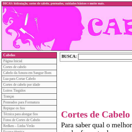
DICAS: hidratação, cortes de cabelo, penteados, cuidados básicos e muito mais.
Cabelos
BUSCA:
Página Inicial
Cortes de cabelo
Cabelo da Amora em Sangue Bom
Lua para Cortar Cabelo
Cortes de cabelo por idade
Loiros Tingidos
Tranças
Penteados para Formatura
Repique os fios
Cortes de Cabelo
Técnica para alongar fios
Fotos de Cortes de Cabelo
Para saber qual o melhor
Redken – Linha Verão
Escova térmica