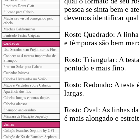
qual o formato de seu ro
Produtos Doux Clair
pessoa se sinta bem e at
Silicone para Cabelo
devemos identificar qual 
Mudar seu visual começando pelo
cabelo
Mechas Californianas
Rosto Quadrado: A linha 
Penteado Festas Caipiras
e têmporas são bem mar
Cuidados
Use Secador sem Prejudicar os Fios
Conheça as 4 marcas importadas de
Rosto Triangular: A testa
Shampoo
pontudo e mais fino.
Protetor Solar para Cabelo
Cuidados básicos
Cabelos Hidratados no Verão
Rosto Redondo: A testa é
Mitos e Verdades sobre Cabelos
largas.
Aparência dos fios
Cabelos longos e pontas duplas
Cabelos oleosos
Rosto Oval: As linhas da
Shampoo anti-resíduo
Máscara de Nutrição Superbly
é mais alongado e estreit
Unhas
Coleção Esmaltes Sephora by OPI
Coleção de Kit de Esmaltes Sephora