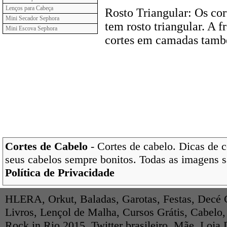
Lenços para Cabeça
Rosto Triangular: Os cor
Mini Secador Sephora
tem rosto triangular. A f
Mini Escova Sephora
cortes em camadas tamb
Cortes de Cabelo
- Cortes de cabelo. Dicas de c
seus cabelos sempre bonitos. Todas as imagens s
Política de Privacidade
HLERA
,
Orkut
,
Baladas
,
Garotas
,
Festas
,
Decé 
Livros
,
Lençol de Malha
,
Cursos Grátis
,
Cabelo
Rock in Rio 2015
,
Twitter brasileiro
,
Mãe
,
Loja 