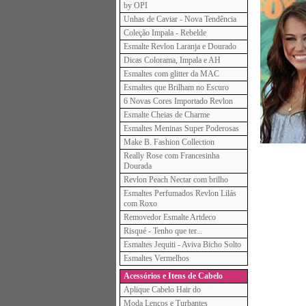
by OPI
Unhas de Caviar - Nova Tendência
Coleção Impala - Rebelde
Esmalte Revlon Laranja e Dourado
Dicas Colorama, Impala e AH
Esmaltes com glitter da MAC
Esmaltes que Brilham no Escuro
6 Novas Cores Importado Revlon
Esmalte Cheias de Charme
Esmaltes Meninas Super Poderosas
Make B. Fashion Collection
Really Rose com Francesinha
Dourada
Revlon Peach Nectar com brilho
Esmaltes Perfumados Revlon Lilás
com Roxo
Removedor Esmalte Artdeco
Risqué - Tenho que ter...
Esmaltes Jequiti - Aviva Bicho Solto
Esmaltes Vermelhos
Acessórios e Itens de Cabelo
Aplique Cabelo Hair do
Moda Lenços e Turbantes