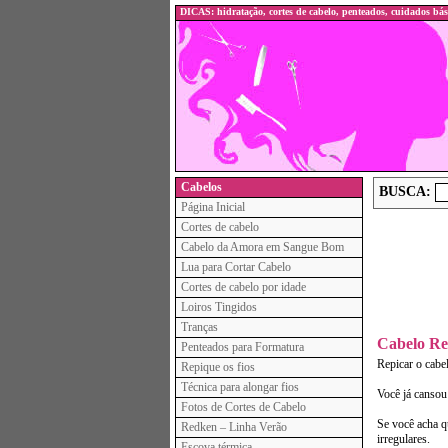
DICAS: hidratação, cortes de cabelo, penteados, cuidados bás
Cabelos
BUSCA:
Página Inicial
Cortes de cabelo
Cabelo da Amora em Sangue Bom
Lua para Cortar Cabelo
Cortes de cabelo por idade
Loiros Tingidos
Tranças
Cabelo Re
Penteados para Formatura
Repicar o cabe
Repique os fios
Técnica para alongar fios
Você já cansou
Fotos de Cortes de Cabelo
Se você acha q
Redken – Linha Verão
irregulares.
Escova térmica