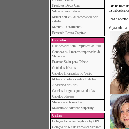
Produtos Doux Clair
Está na hora de
visual deixand
Silicone para Cabelo
Mudar seu visual começando pelo
Peça a opinião 
cabelo
Mechas Californianas
Veja abaixo as 
Penteado Festas Caipiras
Cuidados
Use Secador sem Prejudicar os Fios
Conheça as 4 marcas importadas de
Shampoo
Protetor Solar para Cabelo
Cuidados básicos
Cabelos Hidratados no Verão
Mitos e Verdades sobre Cabelos
Aparência dos fios
Cabelos longos e pontas duplas
Cabelos oleosos
Shampoo anti-resíduo
Máscara de Nutrição Superbly
Unhas
Coleção Esmaltes Sephora by OPI
Coleção de Kit de Esmaltes Sephora